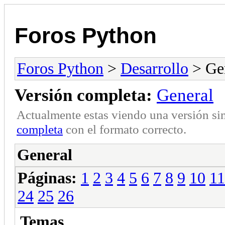
Foros Python
Foros Python
>
Desarrollo
> Ge
Versión completa:
General
Actualmente estas viendo una versión si
completa
con el formato correcto.
General
Páginas:
1
2
3
4
5
6
7
8
9
10
11
24
25
26
Temas