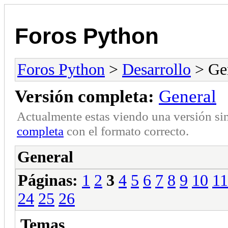
Foros Python
Foros Python
>
Desarrollo
> Ge
Versión completa:
General
Actualmente estas viendo una versión si
completa
con el formato correcto.
General
Páginas:
1
2
3
4
5
6
7
8
9
10
11
24
25
26
Temas