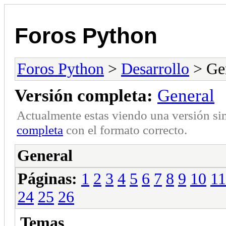
Foros Python
Foros Python
>
Desarrollo
> Ge
Versión completa:
General
Actualmente estas viendo una versión si
completa
con el formato correcto.
General
Páginas:
1
2
3
4
5
6
7
8
9
10
11
24
25
26
Temas