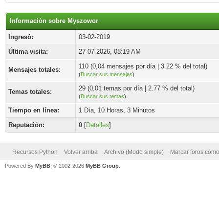
Información sobre Myszowor
Ingresó:
03-02-2019
Última visita:
27-07-2026, 08:19 AM
110 (0,04 mensajes por día | 3.22 % del total)
Mensajes totales:
(
Buscar sus mensajes
)
29 (0,01 temas por día | 2.77 % del total)
Temas totales:
(
Buscar sus temas
)
Tiempo en línea:
1 Día, 10 Horas, 3 Minutos
Reputación:
0
[
Detalles
]
Recursos Python
Volver arriba
Archivo (Modo simple)
Marcar foros como
Powered By
MyBB
, © 2002-2026
MyBB Group
.