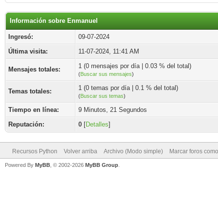
Información sobre Enmanuel
Ingresó:
09-07-2024
Última visita:
11-07-2024, 11:41 AM
1 (0 mensajes por día | 0.03 % del total)
Mensajes totales:
(
Buscar sus mensajes
)
1 (0 temas por día | 0.1 % del total)
Temas totales:
(
Buscar sus temas
)
Tiempo en línea:
9 Minutos, 21 Segundos
Reputación:
0
[
Detalles
]
Recursos Python
Volver arriba
Archivo (Modo simple)
Marcar foros como
Powered By
MyBB
, © 2002-2026
MyBB Group
.