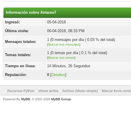
Información sobre Antares7
Ingresó:
05-04-2018
Última visita:
06-04-2018, 08:33 PM
1 (0 mensajes por día | 0.03 % del total)
Mensajes totales:
(
Buscar sus mensajes
)
1 (0 temas por día | 0.1 % del total)
Temas totales:
(
Buscar sus temas
)
Tiempo en línea:
14 Minutos, 26 Segundos
Reputación:
0
[
Detalles
]
Recursos Python
Volver arriba
Archivo (Modo simple)
Marcar foros como
Powered By
MyBB
, © 2002-2026
MyBB Group
.