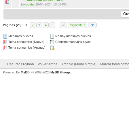
0 voto(s) - Media 0 de 5
1
2
3
4
5
tokiodata
,
28-04-2024, 10:56 PM
Páginas (26):
1
2
3
4
5
...
26
Siguiente »
Mensajes nuevos
No hay mensajes nuevos
Tema concurrido (Nuevo)
Contiene mensajes tuyos
Tema concurrido (Antiguo)
Recursos Python
Volver arriba
Archivo (Modo simple)
Marcar foros como
Powered By
MyBB
, © 2002-2026
MyBB Group
.