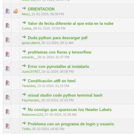
ORIENTACION
0 voto(s) - Media 0 de 5
1
2
3
4
5
Mezu
,
21-01-2025, 06:38 PM
Valor de fecha diferente al que esta en la nube
0 voto(s) - Media 0 de 5
1
2
3
4
5
Carlos
,
09-01-2025, 03:08 PM
Duda python para descargar pdf
0 voto(s) - Media 0 de 5
1
2
3
4
5
ignasi.alberti
,
30-12-2024, 09:11 AM
problemas con Keras y tensorflow
0 voto(s) - Media 0 de 5
1
2
3
4
5
eduardo_
,
28-11-2024, 01:37 PM
Error con pyinstaller al instalarlo
0 voto(s) - Media 0 de 5
1
2
3
4
5
Juan197407
,
16-11-2024, 08:08 PM
Condifcación utf8 en html
0 voto(s) - Media 0 de 5
1
2
3
4
5
Tartanboi
,
13-11-2024, 01:15 PM
visual studio code python terminal bash
0 voto(s) - Media 0 de 5
1
2
3
4
5
FleyNandez
,
26-10-2024, 07:03 PM
No consigo que aparezcan los Header Labels
0 voto(s) - Media 0 de 5
1
2
3
4
5
Baldomero123
,
07-10-2024, 01:56 AM
Problema con un programa de login y usuario
0 voto(s) - Media 0 de 5
1
2
3
4
5
Tirifilo
,
05-10-2024, 04:55 PM