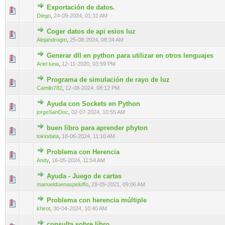
Exportación de datos.
0 voto(s) - Media 0 de 5
1
2
3
4
5
Diego
,
24-09-2024, 01:31 AM
Coger datos de api esios luz
0 voto(s) - Media 0 de 5
1
2
3
4
5
Alejandrogm
,
25-08-2024, 08:34 AM
Generar dll en python para utilizar en otros lenguajes
0 voto(s) - Media 0 de 5
1
2
3
4
5
Ariel luna
,
12-11-2020, 03:59 PM
Programa de simulación de rayo de luz
0 voto(s) - Media 0 de 5
1
2
3
4
5
Camilo782
,
12-08-2024, 08:12 PM
Ayuda con Sockets en Python
0 voto(s) - Media 0 de 5
1
2
3
4
5
jorgeSanDoc
,
02-07-2024, 10:55 AM
buen libro para aprender phyton
0 voto(s) - Media 0 de 5
1
2
3
4
5
tokiodata
,
18-06-2024, 11:10 AM
Problema con Herencia
0 voto(s) - Media 0 de 5
1
2
3
4
5
Andy
,
16-05-2024, 11:54 AM
Ayuda - Juego de cartas
0 voto(s) - Media 0 de 5
1
2
3
4
5
manuelduenaspeluffo
,
28-05-2021, 09:06 AM
Problema con herencia múltiple
0 voto(s) - Media 0 de 5
1
2
3
4
5
khirot
,
30-04-2024, 10:40 AM
consulta sobre libro