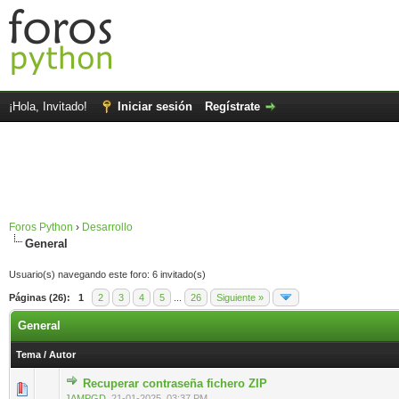
¡Hola, Invitado!
Iniciar sesión
Regístrate
Foros Python
›
Desarrollo
General
Usuario(s) navegando este foro: 6 invitado(s)
Páginas (26):
1
2
3
4
5
...
26
Siguiente »
General
Tema
/
Autor
Recuperar contraseña fichero ZIP
0 voto(s) - Media 0 de 5
1
2
3
4
5
JAMPGD
,
21-01-2025, 03:37 PM