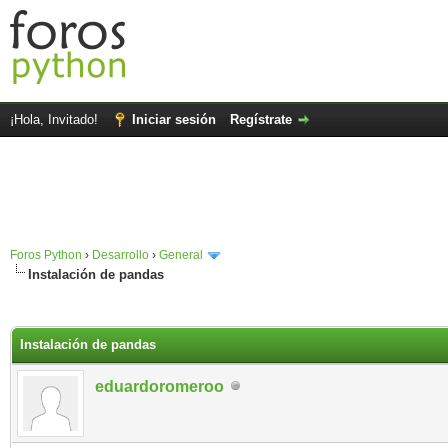
¡Hola, Invitado!
Iniciar sesión
Regístrate
Foros Python
›
Desarrollo
›
General
Instalación de pandas
Instalación de pandas
eduardoromeroo