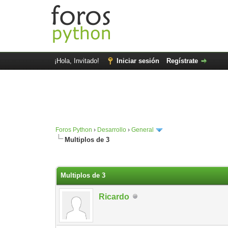
¡Hola, Invitado!
Iniciar sesión
Regístrate
Foros Python
›
Desarrollo
›
General
Multiplos de 3
0 voto(s) - 0 Media
1
2
3
4
5
Multiplos de 3
Ricardo