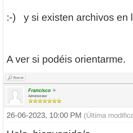
if archivos_enco
:-) y si existen archivos en la
print(f"Archivos
proveedor '{proveedor
for archivo in a
print(arch
A ver si podéis orientarme
else:
Buscar
print(f"No se en
Francisco
para el proveedor '{p
Administrator
else:
26-06-2023, 10:00 PM
(Última modifi
print(f"No se enco