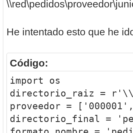
\\red\pedidos\proveedor\jun
He intentado esto que he id
Código:
import os
directorio_raiz = r'\
proveedor = ['000001'
directorio_final = 'p
formato_nombre = 'ped