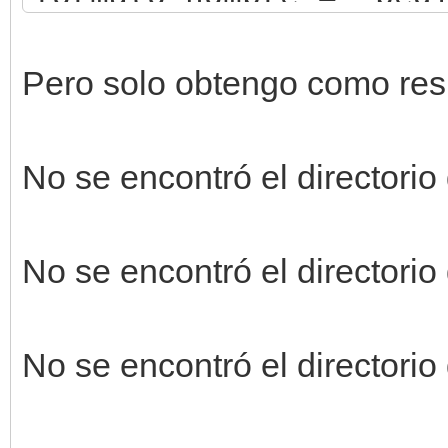
for proveedor in prov
ruta_pedido = os.pa
Pero solo obtengo como re
proveedor, directorio
archivos_encontrad
No se encontró el directorio
archivos_no_encontr
if os.path.isdir(ru
No se encontró el directorio
for archivo in os.
if archivo == f
No se encontró el directorio
archivos_encontrados.