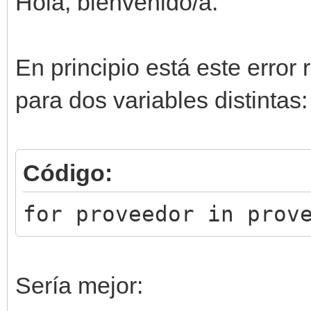
Hola, bienvenido/a.
el proveedor '{provee
print()
En principio está este error
para dos variables distintas:
Código:
for proveedor in prov
Sería mejor: