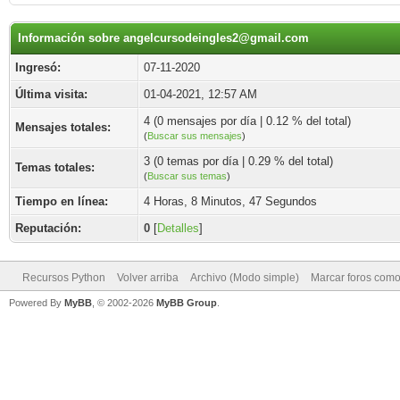
Información sobre angelcursodeingles2@gmail.com
Ingresó:
07-11-2020
Última visita:
01-04-2021, 12:57 AM
4 (0 mensajes por día | 0.12 % del total)
Mensajes totales:
(
Buscar sus mensajes
)
3 (0 temas por día | 0.29 % del total)
Temas totales:
(
Buscar sus temas
)
Tiempo en línea:
4 Horas, 8 Minutos, 47 Segundos
Reputación:
0
[
Detalles
]
Recursos Python
Volver arriba
Archivo (Modo simple)
Marcar foros como
Powered By
MyBB
, © 2002-2026
MyBB Group
.