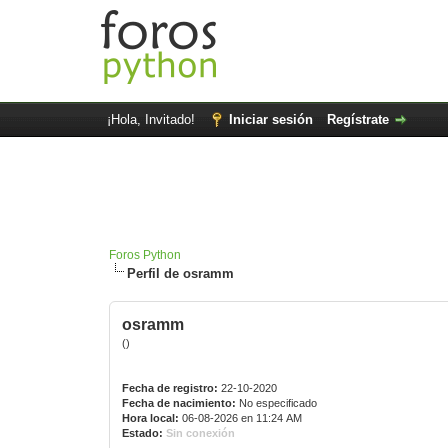
¡Hola, Invitado!
Iniciar sesión
Regístrate
Foros Python
Perfil de osramm
osramm
()
Fecha de registro:
22-10-2020
Fecha de nacimiento:
No especificado
Hora local:
06-08-2026 en 11:24 AM
Estado:
Sin conexión