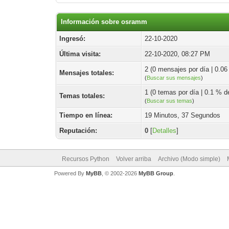
Información sobre osramm
Ingresó:
22-10-2020
Última visita:
22-10-2020, 08:27 PM
2 (0 mensajes por día | 0.06 
Mensajes totales:
(
Buscar sus mensajes
)
1 (0 temas por día | 0.1 % de
Temas totales:
(
Buscar sus temas
)
Tiempo en línea:
19 Minutos, 37 Segundos
Reputación:
0
[
Detalles
]
Recursos Python
Volver arriba
Archivo (Modo simple)
Powered By
MyBB
, © 2002-2026
MyBB Group
.