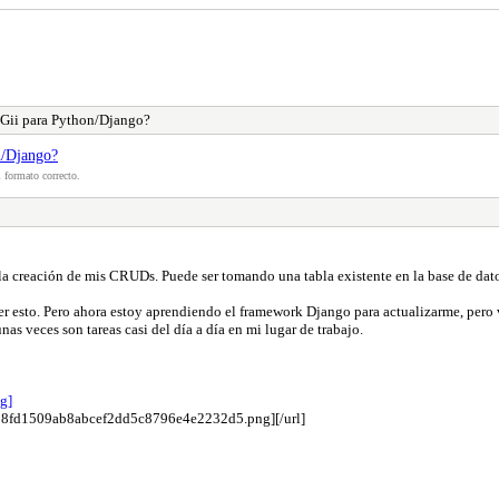
Gii para Python/Django?
n/Django?
 formato correcto.
 creación de mis CRUDs. Puede ser tomando una tabla existente en la base de dato
r esto. Pero ahora estoy aprendiendo el framework Django para actualizarme, pero v
s veces son tareas casi del día a día en mi lugar de trabajo.
fa638fd1509ab8abcef2dd5c8796e4e2232d5.png][/url]