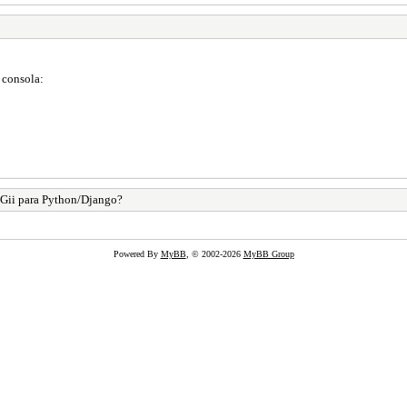
 consola:
Gii para Python/Django?
Powered By
MyBB
, © 2002-2026
MyBB Group