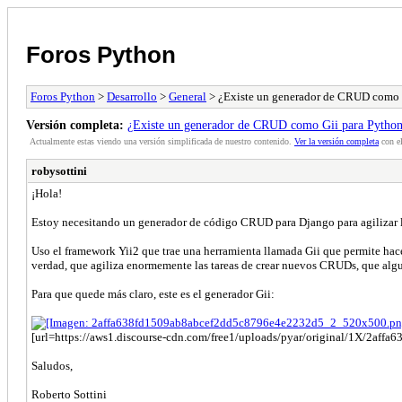
Foros Python
Foros Python
>
Desarrollo
>
General
> ¿Existe un generador de CRUD como 
Versión completa:
¿Existe un generador de CRUD como Gii para Pytho
Actualmente estas viendo una versión simplificada de nuestro contenido.
Ver la versión completa
con el
robysottini
¡Hola!
Estoy necesitando un generador de código CRUD para Django para agilizar la
Uso el framework Yii2 que trae una herramienta llamada Gii que permite hace
verdad, que agiliza enormemente las tareas de crear nuevos CRUDs, que alguna
Para que quede más claro, este es el generador Gii:
[url=https://aws1.discourse-cdn.com/free1/uploads/pyar/original/1X/2af
Saludos,
Roberto Sottini