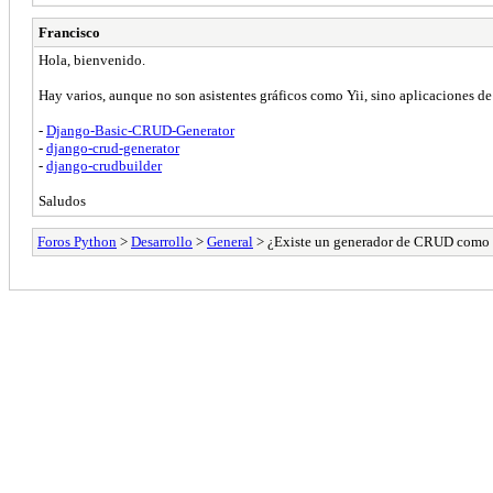
Francisco
Hola, bienvenido.
Hay varios, aunque no son asistentes gráficos como Yii, sino aplicaciones de
-
Django-Basic-CRUD-Generator
-
django-crud-generator
-
django-crudbuilder
Saludos
Foros Python
>
Desarrollo
>
General
> ¿Existe un generador de CRUD como 