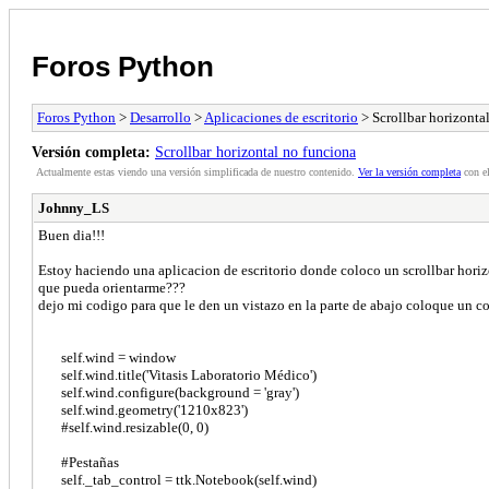
Foros Python
Foros Python
>
Desarrollo
>
Aplicaciones de escritorio
> Scrollbar horizonta
Versión completa:
Scrollbar horizontal no funciona
Actualmente estas viendo una versión simplificada de nuestro contenido.
Ver la versión completa
con el
Johnny_LS
Buen dia!!!
Estoy haciendo una aplicacion de escritorio donde coloco un scrollbar horiz
que pueda orientarme???
dejo mi codigo para que le den un vistazo en la parte de abajo coloque un co
self.wind = window
self.wind.title('Vitasis Laboratorio Médico')
self.wind.configure(background = 'gray')
self.wind.geometry('1210x823')
#self.wind.resizable(0, 0)
#Pestañas
self._tab_control = ttk.Notebook(self.wind)