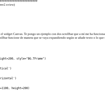
########################
tree2.xview)
 el widget Canvas. Te pongo un ejemplo con dos scrollbar que a mí me ha funcionad
rollbar funcione de manera que se vaya expandiendo según se añade texto o lo que s
ght=200, style="BG.TFrame")
tical')
rizontal')
=1100, height=200)