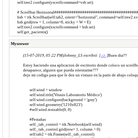
self.tree2.configure(yscrollcommand=vsb.set)
# Scrollbar Horizontal######################################
hsb = ttk.Scrollbar(self.tab2, orient="horizontal", command=self.tree2.x
hsb.grid(row = 1, column=0, sticky = W + E)
self.tree2.configure(xscrollcommand = hsb.set)
self.get_pacients()
Myszowor
(15-07-2019, 05:22 PM)
Johnny_LS escribió:
[ -> ]
Buen dia!!!
Estoy haciendo una aplicacion de escritorio donde coloco un scrollba
desaparece, alguien que pueda orientarme???
dejo mi codigo para que le den un vistazo en la parte de abajo coloq
self.wind = window
self.wind.title('Vitasis Laboratorio Médico')
self.wind.configure(background = 'gray')
self.wind.geometry('1210x823')
#self.wind.resizable(0, 0)
#Pestañas
self._tab_control = ttk.Notebook(self.wind)
self._tab_control.grid(row= 1, column = 0)
self.tab2 = ttk.Frame(self._tab_control)