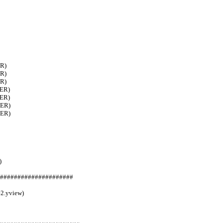
ER)
ER)
ER)
TER)
TER)
TER)
TER)
)
######################
e2.yview)