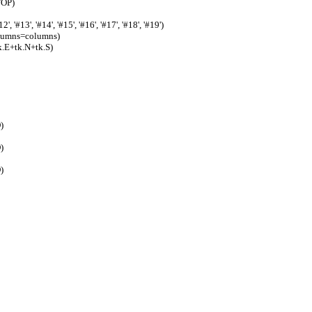
TOP)
2', '#13', '#14', '#15', '#16', '#17', '#18', '#19')
olumns=columns)
.E+tk.N+tk.S)
)
)
)