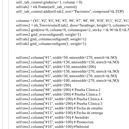
self._tab_control.grid(row= 1, column = 0)
self.tab2 = ttk.Frame(self._tab_control)
self._tab_control.add(self.tab2, text="Pacientes", compound=tk.TOP)
columns = ('#1', '#2', '#3', '#4', '#5', '#6', '#7', '#8', '#9', '#10', '#11', '#12', '#13'
self.tree2 = ttk.Treeview(self.tab2, show='headings', height=3, columns
self.tree2.grid(row=0, column=0, columnspan=2, sticky = tk.W+tk.E+tk.
self.tree2.grid_rowconfigure(0, weight=1)
self.tab2.grid_columnconfigure(0, weight=1)
self.tab2.grid_columnconfigure(1, weight=1)
self.tree2.column("#1", width=50, minwidth=270, stretch=tk.NO)
self.tree2.column("#2", width=150, minwidth=150, stretch=tk.NO)
self.tree2.column("#3", width=150, minwidth=200)
self.tree2.column("#4", width=150, minwidth=270, stretch=tk.NO)
self.tree2.column("#5", width=50, minwidth=270, stretch=tk.NO)
self.tree2.column("#6", width=100, minwidth=270, stretch=tk.NO)
self.tree2.column("#7", width=290)
self.tree2.column("#8", width=290) # Prueba Clinica 2
self.tree2.column("#9", width=290) # Prueba Clinica 3
self.tree2.column("#10", width=290) # Prueba Clinica 4
self.tree2.column("#11", width=290) # Prueba Clinica 5
self.tree2.column("#12", width=100) # Fecha de estudio
self.tree2.column("#13", width=100) # Fecha de entrega
self.tree2.column("#14", width=50) # Atendido
self.tree2.column("#15", width=100) # Promocion
self.tree2.column("#16", width=100) #Subtotal