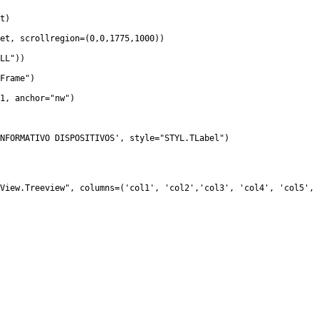
t)
t, scrollregion=(0,0,1775,1000))
LL"))
Frame")
1, anchor="nw")
FORMATIVO DISPOSITIVOS', style="STYL.TLabel")
ew.Treeview", columns=('col1', 'col2','col3', 'col4', 'col5', 