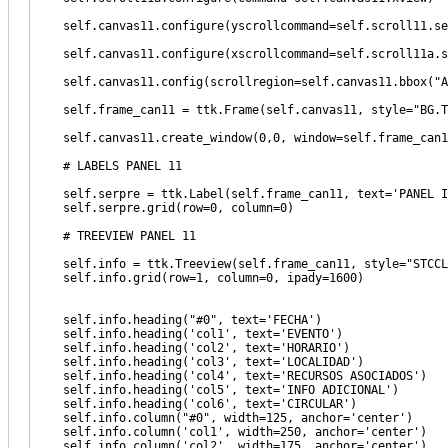
self.canvas11.configure(yscrollcommand=self.scroll11.se
self.canvas11.configure(xscrollcommand=self.scroll11a.se
self.canvas11.config(scrollregion=self.canvas11.bbox("A
self.frame_can11 = ttk.Frame(self.canvas11, style="BG.T
self.canvas11.create_window(0,0, window=self.frame_can1
# LABELS PANEL 11
self.serpre = ttk.Label(self.frame_can11, text='PANEL IN
self.serpre.grid(row=0, column=0)
# TREEVIEW PANEL 11
self.info = ttk.Treeview(self.frame_can11, style="STCCLVi
self.info.grid(row=1, column=0, ipady=1600)
self.info.heading("#0", text='FECHA')
self.info.heading('col1', text='EVENTO')
self.info.heading('col2', text='HORARIO')
self.info.heading('col3', text='LOCALIDAD')
self.info.heading('col4', text='RECURSOS ASOCIADOS')
self.info.heading('col5', text='INFO ADICIONAL')
self.info.heading('col6', text='CIRCULAR')
self.info.column("#0", width=125, anchor='center')
self.info.column('col1', width=250, anchor='center')
self.info.column('col2', width=175, anchor='center')