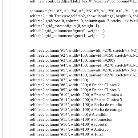
self._tab_control.add(self.tab2, text="Pacientes", compound=tk.
columns = ('#1', '#2', '#3', '#4', '#5', '#6', '#7', '#8', '#9', '#10', '#11', '#1
self.tree2 = ttk.Treeview(self.tab2, show='headings', height=3, c
self.tree2.grid(row=0, column=0, columnspan=2, sticky = tk.W+tk
self.tree2.grid_rowconfigure(0, weight=1)
self.tab2.grid_columnconfigure(0, weight=1)
self.tab2.grid_columnconfigure(1, weight=1)
self.tree2.column("#1", width=50, minwidth=270, stretch=tk.NO)
self.tree2.column("#2", width=150, minwidth=150, stretch=tk.NO
self.tree2.column("#3", width=150, minwidth=200)
self.tree2.column("#4", width=150, minwidth=270, stretch=tk.NO
self.tree2.column("#5", width=50, minwidth=270, stretch=tk.NO)
self.tree2.column("#6", width=100, minwidth=270, stretch=tk.NO
self.tree2.column("#7", width=290)
self.tree2.column("#8", width=290) # Prueba Clinica 2
self.tree2.column("#9", width=290) # Prueba Clinica 3
self.tree2.column("#10", width=290) # Prueba Clinica 4
self.tree2.column("#11", width=290) # Prueba Clinica 5
self.tree2.column("#12", width=100) # Fecha de estudio
self.tree2.column("#13", width=100) # Fecha de entrega
self.tree2.column("#14", width=50) # Atendido
self.tree2.column("#15", width=100) # Promocion
self.tree2.column("#16", width=100) #Subtotal
self.tree2.column("#17", width=100) # Anticipo
self.tree2.column("#18", width=100) # Total