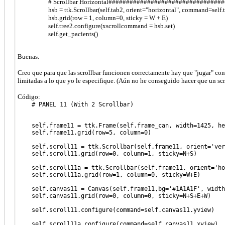
# Scrollbar Horizontal################################
hsb = ttk.Scrollbar(self.tab2, orient="horizontal", command=self.
hsb.grid(row = 1, column=0, sticky = W + E)
self.tree2.configure(xscrollcommand = hsb.set)
self.get_pacients()
Buenas:
Creo que para que las scrollbar funcionen correctamente hay que "jugar" con
limitadas a lo que yo le especifique. (Aún no he conseguido hacer que un sc
Código:
# PANEL 11 (With 2 Scrollbar)
self.frame11 = ttk.Frame(self.frame_can, width=1425, hei
self.frame11.grid(row=5, column=0)
self.scroll11 = ttk.Scrollbar(self.frame11, orient='ver
self.scroll11.grid(row=0, column=1, sticky=N+S)
self.scroll11a = ttk.Scrollbar(self.frame11, orient='ho
self.scroll11a.grid(row=1, column=0, sticky=W+E)
self.canvas11 = Canvas(self.frame11,bg='#1A1A1F', width
self.canvas11.grid(row=0, column=0, sticky=N+S+E+W)
self.scroll11.configure(command=self.canvas11.yview)
self.scroll11a.configure(command=self.canvas11.xview)