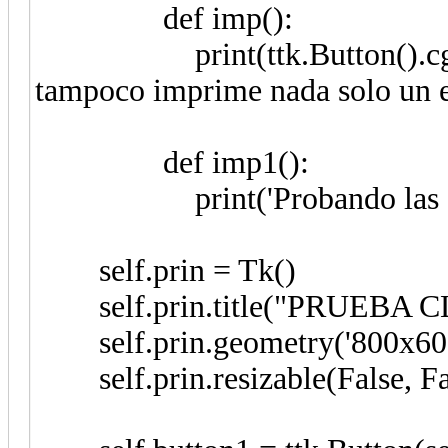
def imp():
print(ttk.Button().cget('te
tampoco imprime nada solo un e
def imp1():
print('Probando las cl
self.prin = Tk()
self.prin.title("PRUEBA C
self.prin.geometry('800x60
self.prin.resizable(False, Fa