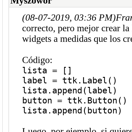
Myszowor
(08-07-2019, 03:36 PM)
Fran
correcto, pero mejor crear la 
widgets a medidas que los cr
Código:
lista = []
label = ttk.Label()
lista.append(label)
button = ttk.Button()
lista.append(button)
Luego, por ejemplo, si quier