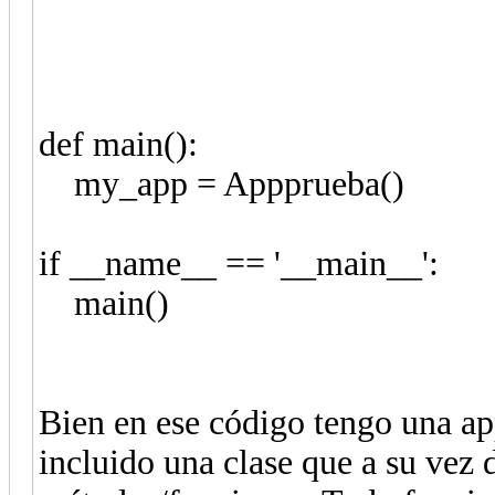
def main():
my_app = Appprueba()
if __name__ == '__main__':
main()
Bien en ese código tengo una ap
incluido una clase que a su vez 